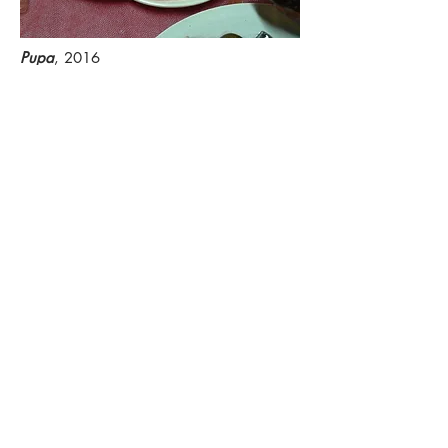
Pupa
, 2016
Manjar branco de coco com calda de
frutas vermelhas
Criado por Rosa Esteves