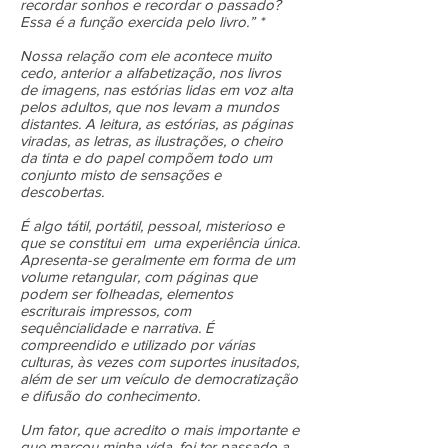
recordar sonhos e recordar o passado?
Essa é a função exercida pelo livro.” *
Nossa relação com ele acontece muito
cedo, anterior a alfabetização, nos livros
de imagens, nas estórias lidas em voz alta
pelos adultos, que nos levam a mundos
distantes. A leitura, as estórias, as páginas
viradas, as letras, as ilustrações, o cheiro
da tinta e do papel compõem todo um
conjunto misto de sensações e
descobertas.
É algo tátil, portátil, pessoal, misterioso e
que se constitui em uma experiência única.
Apresenta-se geralmente em forma de um
volume retangular, com páginas que
podem ser folheadas, elementos
escriturais impressos, com
sequêncialidade e narrativa. É
compreendido e utilizado por várias
culturas, às vezes com suportes inusitados,
além de ser um veículo de democratização
e difusão do conhecimento.
Um fator, que acredito o mais importante e
que marcou minha vida, foi ter passado a